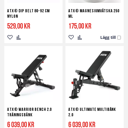
ATX® Dip Belt 80-92 cm
ATX® Magnesiumvätska 250
nylon
ml
529,00 kr
175,00 kr
Lägg till
Lägg
Lägg
Lägg
Lägg
till
till
till
till
i
i
i
i
önskelista
jämför
önskelista
jämför
ATX® Warrior Bench 2.0
ATX® Ultimate Multibänk
träningsbänk
2.0
6 039,00 kr
6 039,00 kr