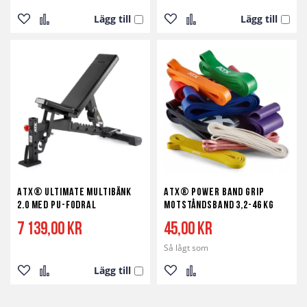
Lägg till
Lägg till
Lägg
Lägg
Lägg
Lägg
till
till
till
till
i
i
i
i
önskelista
jämför
önskelista
jämför
ATX® Ultimate Multibänk
ATX® Power Band Grip
2.0 med PU-fodral
motståndsband 3,2-46 kg
7 139,00 kr
45,00 kr
Så lågt som
Lägg till
Lägg
Lägg
Lägg
Lägg
till
till
till
till