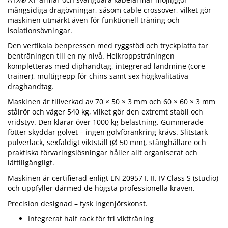
mångsidiga dragövningar, såsom cable crossover, vilket gör
maskinen utmärkt även för funktionell träning och
isolationsövningar.
Den vertikala benpressen med ryggstöd och tryckplatta tar
benträningen till en ny nivå. Helkroppsträningen
kompletteras med diphandtag, integrerad landmine (core
trainer), multigrepp för chins samt sex högkvalitativa
draghandtag.
Maskinen är tillverkad av 70 × 50 × 3 mm och 60 × 60 × 3 mm
stålrör och väger 540 kg, vilket gör den extremt stabil och
vridstyv. Den klarar över 1000 kg belastning. Gummerade
fötter skyddar golvet – ingen golvförankring krävs. Slitstark
pulverlack, sexfaldigt viktställ (Ø 50 mm), stånghållare och
praktiska förvaringslösningar håller allt organiserat och
lättillgängligt.
Maskinen är certifierad enligt EN 20957 I, II, IV Class S (studio)
och uppfyller därmed de högsta professionella kraven.
Precision designad – tysk ingenjörskonst.
Integrerat half rack för fri viktträning