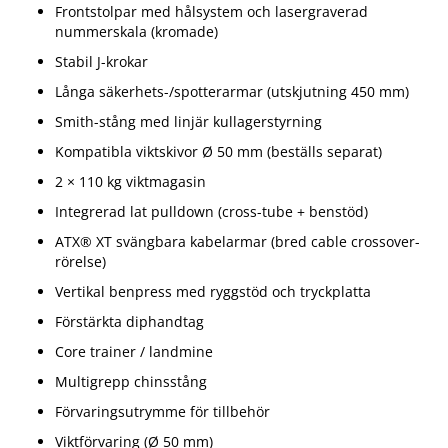
Frontstolpar med hålsystem och lasergraverad
nummerskala (kromade)
Stabil J-krokar
Långa säkerhets-/spotterarmar (utskjutning 450 mm)
Smith-stång med linjär kullagerstyrning
Kompatibla viktskivor Ø 50 mm (beställs separat)
2 × 110 kg viktmagasin
Integrerad lat pulldown (cross-tube + benstöd)
ATX® XT svängbara kabelarmar (bred cable crossover-
rörelse)
Vertikal benpress med ryggstöd och tryckplatta
Förstärkta diphandtag
Core trainer / landmine
Multigrepp chinsstång
Förvaringsutrymme för tillbehör
Viktförvaring (Ø 50 mm)