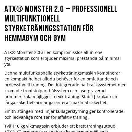
ATX® Monster 2.0 – Professionell
multifunktionell
styrketräningsstation för
hemmagym och gym
ATX® Monster 2.0 är en kompromisslös all-in-one
styrkestation som erbjuder maximal prestanda på minimal
yta.
Denna multifunktionella styrketräningsmaskin kombinerar i
en kompakt helhet allt du behöver för en omfattande och
professionell träning. Det integrerade half rack-systemet med
kromade frontstolpar, hålsystem och lasergraverad
nummerskala möjliggör fri viktträning. Stabil J-krokar och
långa säkerhetsarmar garanterar maximal säkerhet.
Smith-stången med linjär kullagerstyrning ger kontrollerade
och ledvänliga rörelser för effektiv träning.
Två 110 kg viktmagasin erbjuder ett brett träningsutbud.
ATX® XT-armar och svängbara kabelarmar möjliggör