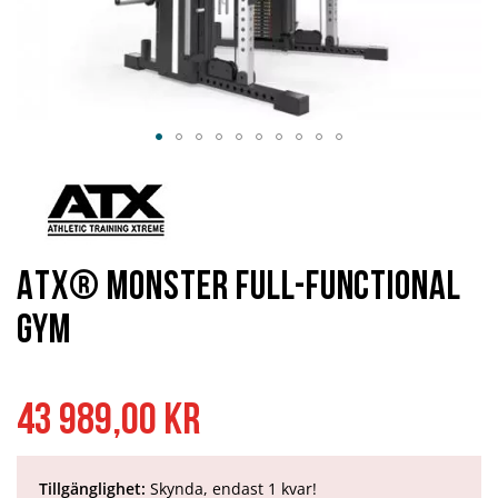
Hoppa
till
början
av
bildgalleriet
ATX® Monster Full-Functional
Gym
43 989,00 kr
Tillgänglighet:
Skynda, endast 1 kvar!