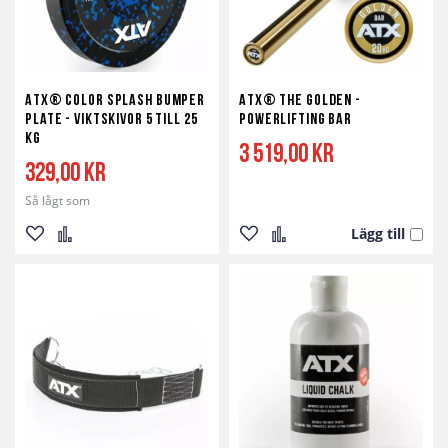
ATX® Color Splash Bumper
ATX® The Golden -
Plate - Viktskivor 5 till 25
Powerlifting Bar
kg
3 519,00 kr
329,00 kr
Så lågt som
Lägg till
Lägg
Lägg
Lägg
Lägg
till
till
till
till
i
i
i
i
önskelista
jämför
önskelista
jämför