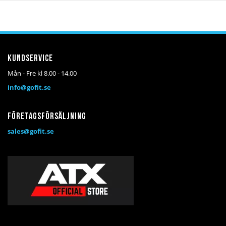
i
i
i
i
önskelista
jämför
önskelista
jämför
Kundservice
Mån - Fre kl 8.00 - 14.00
info@gofit.se
Företagsförsäljning
sales@gofit.se