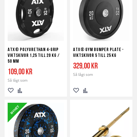
ATX® Polyurethan 4-Grip
ATX® Gym Bumper Plate -
Viktskivor 1,25 till 20 kg /
Viktskivor 5 till 25 kg
50 mm
329,00 kr
109,00 kr
Så lågt som
Så lågt som
Lägg
Lägg
Lägg
Lägg
till
till
till
till
i
i
i
i
önskelista
jämför
önskelista
jämför