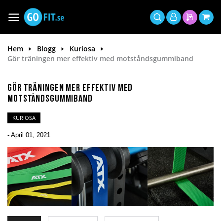
Hoppa
till
Växla
Mitt
innehållet
Sök
Min offer
Min 
Nav
konto
Hem
Blogg
Kuriosa
Gör träningen mer effektiv med motståndsgummiband
Gör träningen mer effektiv med
motståndsgummiband
KURIOSA
-
April 01, 2021