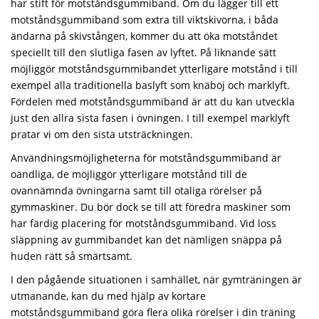
har stift för motståndsgummiband. Om du lägger till ett
motståndsgummiband som extra till viktskivorna, i båda
ändarna på skivstången, kommer du att öka motståndet
speciellt till den slutliga fasen av lyftet. På liknande sätt
möjliggör motståndsgummibandet ytterligare motstånd i till
exempel alla traditionella baslyft som knäböj och marklyft.
Fördelen med motståndsgummiband är att du kan utveckla
just den allra sista fasen i övningen. I till exempel marklyft
pratar vi om den sista utsträckningen.
Användningsmöjligheterna för motståndsgummiband är
oändliga, de möjliggör ytterligare motstånd till de
ovannämnda övningarna samt till otaliga rörelser på
gymmaskiner. Du bör dock se till att föredra maskiner som
har färdig placering för motståndsgummiband. Vid loss
släppning av gummibandet kan det nämligen snäppa på
huden rätt så smärtsamt.
I den pågående situationen i samhället, när gymträningen är
utmanande, kan du med hjälp av kortare
motståndsgummiband göra flera olika rörelser i din träning