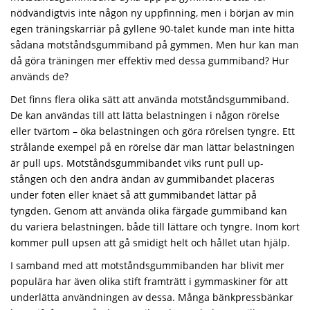
nödvändigtvis inte någon ny uppfinning, men i början av min
egen träningskarriär på gyllene 90-talet kunde man inte hitta
sådana motståndsgummiband på gymmen. Men hur kan man
då göra träningen mer effektiv med dessa gummiband? Hur
används de?
Det finns flera olika sätt att använda motståndsgummiband.
De kan användas till att lätta belastningen i någon rörelse
eller tvärtom – öka belastningen och göra rörelsen tyngre. Ett
strålande exempel på en rörelse där man lättar belastningen
är pull ups. Motståndsgummibandet viks runt pull up-
stången och den andra ändan av gummibandet placeras
under foten eller knäet så att gummibandet lättar på
tyngden. Genom att använda olika färgade gummiband kan
du variera belastningen, både till lättare och tyngre. Inom kort
kommer pull upsen att gå smidigt helt och hållet utan hjälp.
I samband med att motståndsgummibanden har blivit mer
populära har även olika stift framträtt i gymmaskiner för att
underlätta användningen av dessa. Många bänkpressbänkar