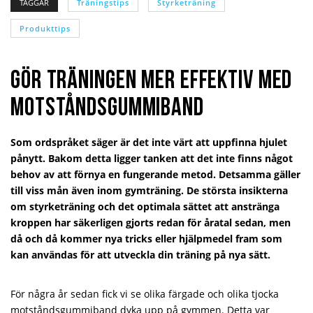
TAGGAR
Träningstips
Styrketräning
Produkttips
Gör träningen mer effektiv med
motståndsgummiband
Som ordspråket säger är det inte värt att uppfinna hjulet
pånytt. Bakom detta ligger tanken att det inte finns något
behov av att förnya en fungerande metod. Detsamma gäller
till viss mån även inom gymträning. De största insikterna
om styrketräning och det optimala sättet att anstränga
kroppen har säkerligen gjorts redan för åratal sedan, men
då och då kommer nya tricks eller hjälpmedel fram som
kan användas för att utveckla din träning på nya sätt.
För några år sedan fick vi se olika färgade och olika tjocka
motståndsgummiband dyka upp på gymmen. Detta var