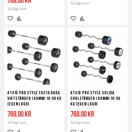
769,00 kr
Så lågt som
Så lågt som
Lägg
Lägg
Lägg
Lägg
till
till
till
till
i
i
i
i
önskelista
jämför
önskelista
jämför
ATX® Pro Style Fasta Raka
ATX® Pro Style solida
Viktstänger i gummi 10-50 kg
curlstänger i gummi 10-50
(egen logo)
kg (egen logo)
769,00 kr
769,00 kr
Så lågt som
Så lågt som