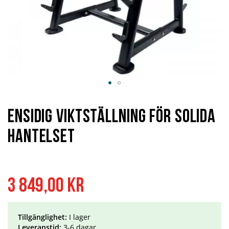
Hoppa
till
början
Ensidig Viktställning för Solida
av
bildgalleriet
Hantelset
3 849,00 kr
Tillgänglighet:
I lager
Leveranstid:
3-6 dagar