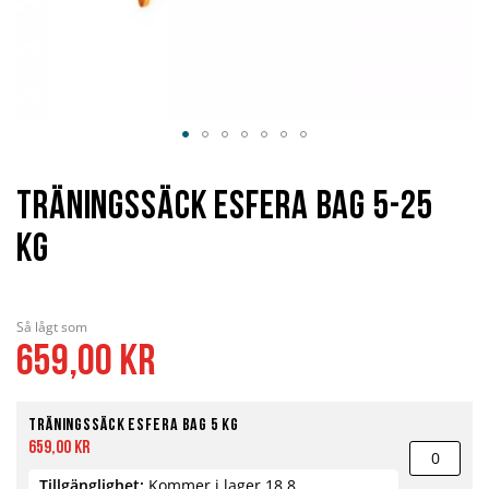
Hoppa
till
början
Träningssäck Esfera Bag 5-25
av
bildgalleriet
kg
Så lågt som
659,00 kr
Träningssäck Esfera Bag 5 kg
659,00 kr
Tillgänglighet:
Kommer i lager 18.8