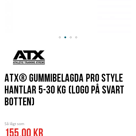
Hoppa
till
början
av
bildgalleriet
ATX® Gummibelagda Pro Style
Hantlar 5-30 kg (Logo på svart
botten)
Så lågt som
155,00 kr