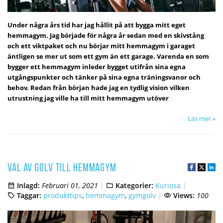
Under några års tid har jag hållit på att bygga mitt eget
hemmagym. Jag började för några år sedan med en skivstång
och ett viktpaket och nu börjar mitt hemmagym i garaget
äntligen se mer ut som ett gym än ett garage. Varenda en som
bygger ett hemmagym inleder bygget utifrån sina egna
utgångspunkter och tänker på sina egna träningsvanor och
behov. Redan från början hade jag en tydlig vision vilken
utrustning jag ville ha till mitt hemmagym utöver
Läs mer »
Val av golv till hemmagym
Inlagd:
Februari 01, 2021
Kategorier:
Kuriosa
Taggar:
produkttips
,
hemmagym
,
gymgolv
Views:
100