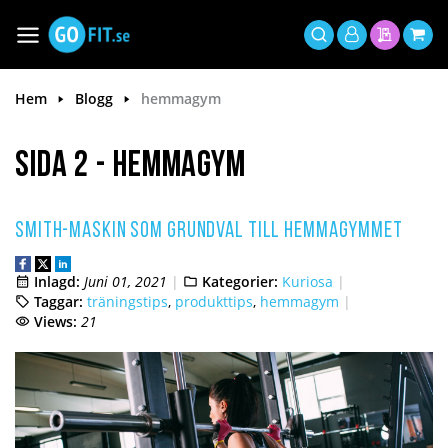
Hoppa
till
Växla
Mitt
innehållet
Sök
Min offer
Min 
Nav
konto
Hem
Blogg
hemmagym
Sida 2 - hemmagym
Smith-maskin som grundval till hemmagymmet
Inlagd:
Juni 01, 2021
Kategorier:
Kuriosa
Taggar:
träningstips
,
produkttips
,
hemmagym
Views:
21