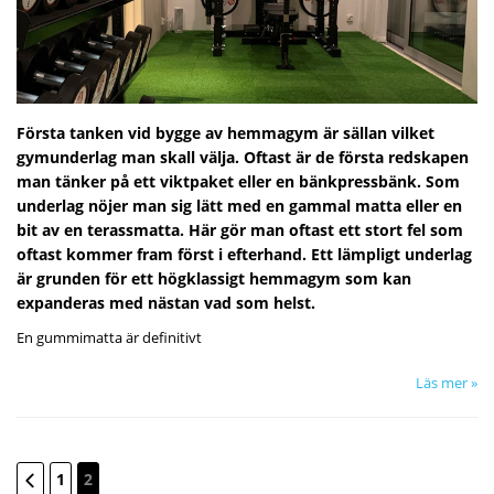
Första tanken vid bygge av hemmagym är sällan vilket
gymunderlag man skall välja. Oftast är de första redskapen
man tänker på ett viktpaket eller en bänkpressbänk. Som
underlag nöjer man sig lätt med en gammal matta eller en
bit av en terassmatta. Här gör man oftast ett stort fel som
oftast kommer fram först i efterhand. Ett lämpligt underlag
är grunden för ett högklassigt hemmagym som kan
expanderas med nästan vad som helst.
En gummimatta är definitivt
Läs mer »
Sida
Sida
Förekommande
Sida
You're currently reading page
1
2