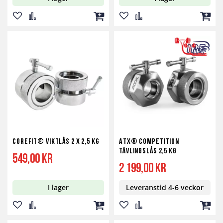
Lägg
Lägg
Lägg
Lägg
Lägg
Lägg
till
till
till
till
till
till
i
i
i
i
i
i
önskelista
jämför
kundvagn
önskelista
jämför
kundv
Corefit® Viktlås 2 x 2,5 kg
ATX® Competition
Tävlingslås 2,5 kg
549,00 kr
2 199,00 kr
I lager
Leveranstid 4-6 veckor
Lägg
Lägg
Lägg
Lägg
Lägg
Lägg