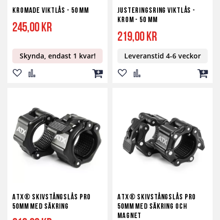
Kromade Viktlås - 50 mm
Justeringsring viktlås -
Krom - 50 mm
245,00 kr
219,00 kr
Skynda, endast 1 kvar!
Leveranstid 4-6 veckor
Lägg
Lägg
Lägg
Lägg
Lägg
Lägg
till
till
till
till
till
till
i
i
i
i
i
i
önskelista
jämför
kundvagn
önskelista
jämför
kundv
ATX® Skivstångslås Pro
ATX® Skivstångslås Pro
50mm med Säkring
50mm med Säkring och
magnet