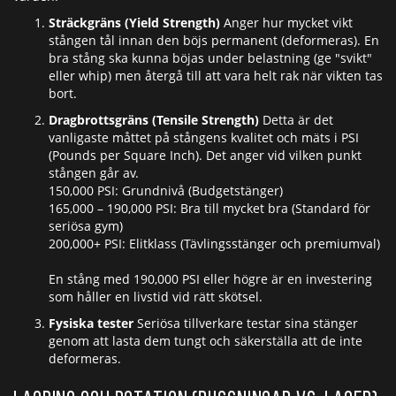
Sträckgräns (Yield Strength)
Anger hur mycket vikt
stången tål innan den böjs permanent (deformeras). En
bra stång ska kunna böjas under belastning (ge "svikt"
eller whip) men återgå till att vara helt rak när vikten tas
bort.
Dragbrottsgräns (Tensile Strength)
Detta är det
vanligaste måttet på stångens kvalitet och mäts i PSI
(Pounds per Square Inch). Det anger vid vilken punkt
stången går av.
150,000 PSI: Grundnivå (Budgetstänger)
165,000 – 190,000 PSI: Bra till mycket bra (Standard för
seriösa gym)
200,000+ PSI: Elitklass (Tävlingsstänger och premiumval)
En stång med 190,000 PSI eller högre är en investering
som håller en livstid vid rätt skötsel.
Fysiska tester
Seriösa tillverkare testar sina stänger
genom att lasta dem tungt och säkerställa att de inte
deformeras.