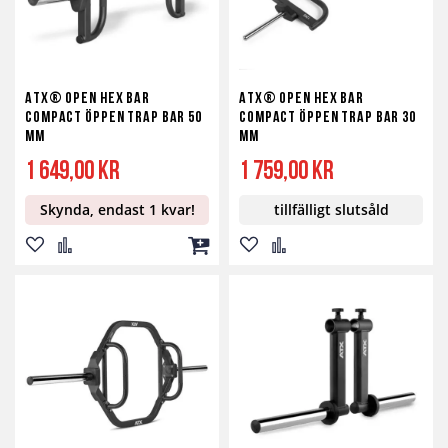
ATX® Open Hex Bar
ATX® Open Hex Bar
Compact öppen Trap Bar 50
Compact öppen Trap Bar 30
mm
mm
1 649,00 kr
1 759,00 kr
Skynda, endast 1 kvar!
tillfälligt slutsåld
Lägg
Lägg
Lägg
Lägg
Lägg
till
till
till
till
till
i
i
i
i
i
önskelista
jämför
kundvagn
önskelista
jämför