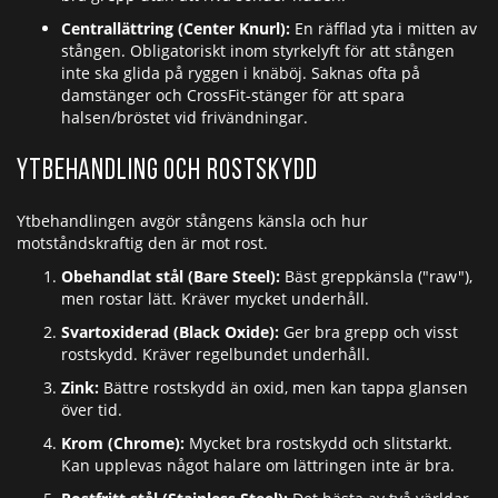
Centrallättring (Center Knurl):
En räfflad yta i mitten av
stången. Obligatoriskt inom styrkelyft för att stången
inte ska glida på ryggen i knäböj. Saknas ofta på
damstänger och CrossFit-stänger för att spara
halsen/bröstet vid frivändningar.
Ytbehandling och rostskydd
Ytbehandlingen avgör stångens känsla och hur
motståndskraftig den är mot rost.
Obehandlat stål (Bare Steel):
Bäst greppkänsla ("raw"),
men rostar lätt. Kräver mycket underhåll.
Svartoxiderad (Black Oxide):
Ger bra grepp och visst
rostskydd. Kräver regelbundet underhåll.
Zink:
Bättre rostskydd än oxid, men kan tappa glansen
över tid.
Krom (Chrome):
Mycket bra rostskydd och slitstarkt.
Kan upplevas något halare om lättringen inte är bra.