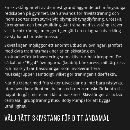
En skivstång är ett av de mest grundläggande och mångsidiga
redskapen på gymmet. Den används för friviktsträning och
inom sporter som styrkelyft, olympisk tyngdlyftning, CrossFit,
Strongman och bodybuilding. Att träna med skivstång kräver
viss teknikträning, men ger i gengäld en oslagbar utveckling
av styrka och muskelmassa.
Skivstången möjliggör ett enormt utbud av övningar. Jämfört
med dyra träningsmaskiner är en skivstång en
kostnadseffektiv investering som aktiverar hela kroppen. De
så kallade "Big 4"-övningarna (knäböj, bänkpress, militärpress
och marklyft) är basövningar som involverar flera
muskelgrupper samtidigt, vilket gör träningen tidseffektiv.
När du tränar med fria vikter utvecklar du inte bara råstyrka,
utan även koordination, balans och neuromuskulär kontroll –
något du går miste om i låsta maskiner. Skivstänger är också
centrala i gruppträning (t.ex. Body Pump) för att bygga
uthållighet.
Välj rätt skivstång för ditt ändamål