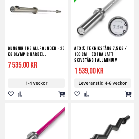
önskelista
jämför
kundvagn
önskelista
jämför
GUNGNIR The Allrounder - 20
ATX® Teknikstång 7,5 kg /
kg Olympic Barbell
183 cm – extra lätt
skivstång i aluminium
7 535,00 kr
1 539,00 kr
1-4 veckor
Leveranstid 4-6 veckor
Lägg
Lägg
Lägg
Lägg
Lägg
Lägg
till
till
till
till
till
till
i
i
i
i
i
i
önskelista
jämför
kundvagn
önskelista
jämför
kundv