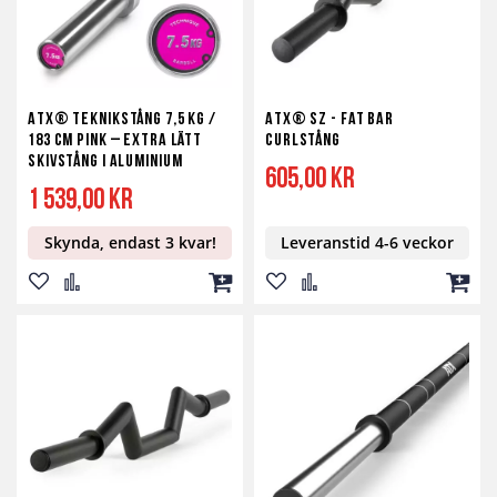
ATX® Teknikstång 7,5 kg /
ATX® SZ - Fat Bar
183 cm pink – extra lätt
Curlstång
skivstång i aluminium
605,00 kr
1 539,00 kr
Skynda, endast 3 kvar!
Leveranstid 4-6 veckor
Lägg
Lägg
Lägg
Lägg
Lägg
Lägg
till
till
till
till
till
till
i
i
i
i
i
i
önskelista
jämför
kundvagn
önskelista
jämför
kundv