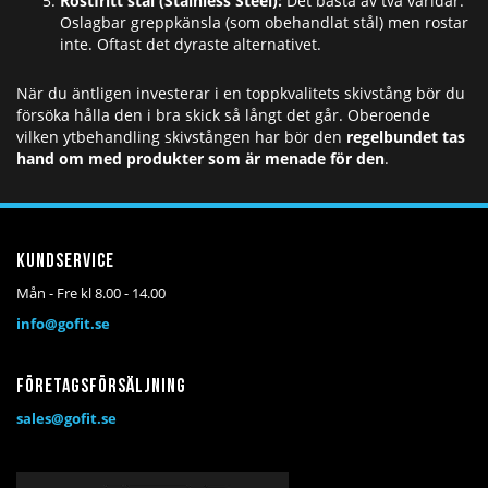
Rostfritt stål (Stainless Steel):
Det bästa av två världar.
Oslagbar greppkänsla (som obehandlat stål) men rostar
inte. Oftast det dyraste alternativet.
När du äntligen investerar i en toppkvalitets skivstång bör du
försöka hålla den i bra skick så långt det går. Oberoende
vilken ytbehandling skivstången har bör den
regelbundet tas
hand om med produkter som är menade för den
.
Kundservice
Mån - Fre kl 8.00 - 14.00
info@gofit.se
Företagsförsäljning
sales@gofit.se