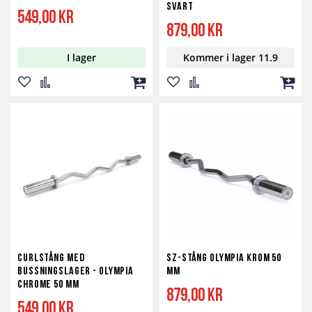
svart
549,00 kr
879,00 kr
I lager
Kommer i lager 11.9
Lägg
Lägg
Lägg
Lägg
Lägg
Lägg
till
till
till
till
till
till
i
i
i
i
i
i
önskelista
jämför
kundvagn
önskelista
jämför
kundv
Curlstång med
SZ-Stång Olympia Krom 50
bussningslager - Olympia
mm
Chrome 50 mm
879,00 kr
549,00 kr