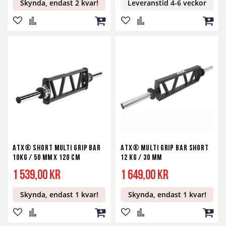
Skynda, endast 2 kvar!
Leveranstid 4-6 veckor
Lägg
Lägg
Lägg
Lägg
Lägg
Lägg
till
till
till
till
till
till
i
i
i
i
i
i
önskelista
jämför
kundvagn
önskelista
jämför
kundv
ATX® Short Multi Grip Bar
ATX® Multi Grip Bar Short
10kg / 50 mm X 120 cm
12 kg / 30 mm
1 539,00 kr
1 649,00 kr
Skynda, endast 1 kvar!
Skynda, endast 1 kvar!
Lägg
Lägg
Lägg
Lägg
Lägg
Lägg