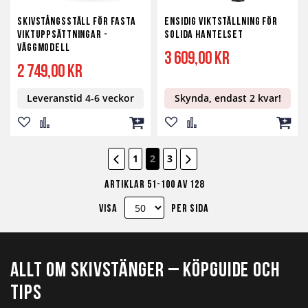
Skivstångsställ för Fasta
Ensidig Viktställning för
Viktuppsättningar -
Solida Hantelset
Väggmodell
3 609,00 kr
2 749,00 kr
Leveranstid 4-6 veckor
Skynda, endast 2 kvar!
Lägg
Lägg
Lägg
Lägg
Lägg
Lägg
till
till
till
till
till
till
Sida
Sida
Förekommande
Sida
Följande
Sida
You're currently reading page
Sida
1
2
3
i
i
i
i
i
i
Artiklar
51
-
100
av
128
önskelista
jämför
kundvagn
önskelista
jämför
kundv
Visa
per sida
Allt om skivstänger – Köpguide och
tips