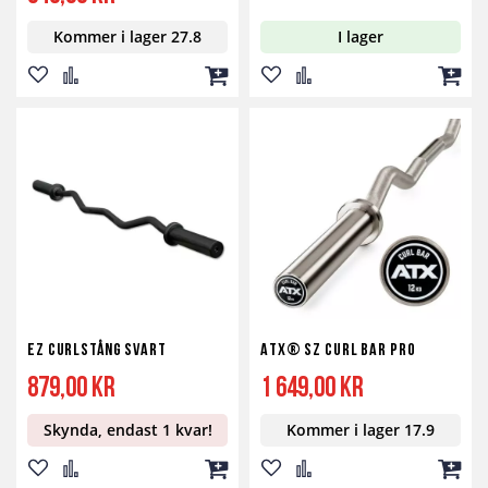
Kommer i lager 27.8
I lager
Lägg
Lägg
Lägg
Lägg
Lägg
Lägg
till
till
till
till
till
till
i
i
i
i
i
i
önskelista
jämför
kundvagn
önskelista
jämför
kundv
EZ Curlstång Svart
ATX® SZ Curl Bar PRO
879,00 kr
1 649,00 kr
Skynda, endast 1 kvar!
Kommer i lager 17.9
Lägg
Lägg
Lägg
Lägg
Lägg
Lägg