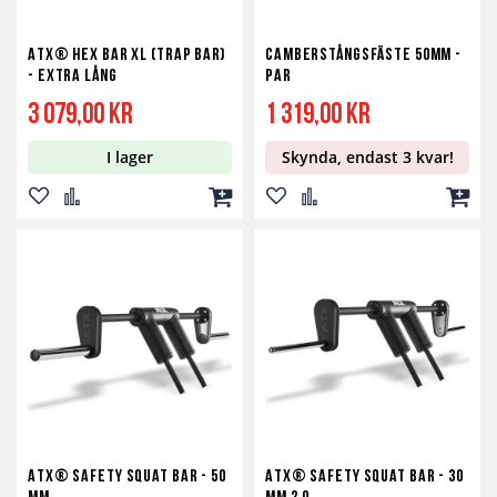
ATX® Hex Bar XL (Trap Bar)
Camberstångsfäste 50mm -
- Extra lång
par
3 079,00 kr
1 319,00 kr
I lager
Skynda, endast 3 kvar!
Lägg
Lägg
Lägg
Lägg
Lägg
Lägg
till
till
till
till
till
till
i
i
i
i
i
i
önskelista
jämför
kundvagn
önskelista
jämför
kundv
ATX® Safety Squat Bar - 50
ATX® Safety Squat Bar - 30