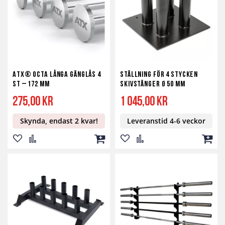
ATX® Octa långa gänglås 4
Ställning för 4 stycken
st – 172 mm
Skivstänger ø 50 mm
275,00 kr
1 045,00 kr
Skynda, endast 2 kvar!
Leveranstid 4-6 veckor
Lägg
Lägg
Lägg
Lägg
Lägg
Lägg
till
till
till
till
till
till
i
i
i
i
i
i
önskelista
jämför
kundvagn
önskelista
jämför
kundv