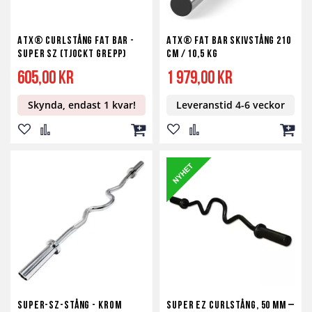
ATX® Curlstång Fat Bar -
ATX® Fat Bar skivstång 210
Super SZ (Tjockt Grepp)
cm / 10,5 kg
605,00 kr
1 979,00 kr
Skynda, endast 1 kvar!
Leveranstid 4-6 veckor
Lägg
Lägg
Lägg
Lägg
Lägg
Lägg
till
till
till
till
till
till
i
i
i
i
i
i
önskelista
jämför
kundvagn
önskelista
jämför
kundv
Super-SZ-Stång - Krom
Super EZ curlstång, 50 mm –