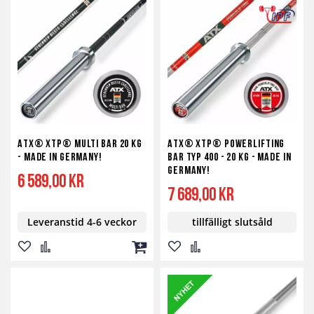
ATX® XTP® Multi Bar 20 kg
ATX® XTP® Powerlifting
- Made in Germany!
Bar TYP 400 - 20 kg - Made in
Germany!
6 589,00 kr
7 689,00 kr
Leveranstid 4-6 veckor
tillfälligt slutsåld
Lägg
Lägg
Lägg
Lägg
Lägg
till
till
till
till
till
i
i
i
i
i