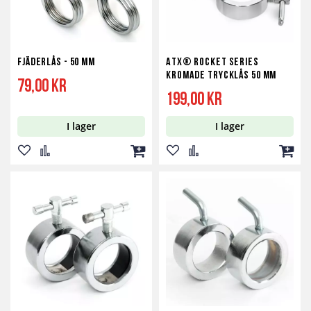
Fjäderlås - 50 mm
ATX® Rocket Series
Kromade Trycklås 50 mm
79,00 kr
199,00 kr
I lager
I lager
Lägg
Lägg
Lägg
Lägg
Lägg
Lägg
till
till
till
till
till
till
i
i
i
i
i
i
önskelista
jämför
kundvagn
önskelista
jämför
kundv