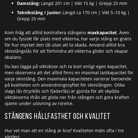
Damstång:
Längd 201 cm | Vikt 15 kg | Grepp 25 mm
Teknikstång / Junior:
Längd ca 170 cm | Vikt 5–10 kg |
Grepp 25 mm
Kom ihåg att alltid kontrollera stångens
maxkapacitet
. Även
om du fysiskt får plats med vikterna, har varje stång en gräns
för hur mycket den tål utan att ta skada. Använd alltid bra
skivstångslås för att förhindra att vikterna glider och skapar
obalans.
Du kan lägga på viktskivor och ta bort enligt egen kapacitet,
men observera att det alltid finns en maximal lastkapacitet för
varje skivstång. Den maximala kapaciteten varierar beroende
på kvaliteten och användningssyftet för skivstången. Olika
slags lås (trycklås och fjäderlås) är gjorda för att skydda
viktskivorna ifrån att glida ner från stången och göra kraften
ojämn under utövning av rörelse.
Stångens hållfasthet och kvalitet
Hur vet man att en stång är bra? Kvaliteten mäts ofta i tre
värden: