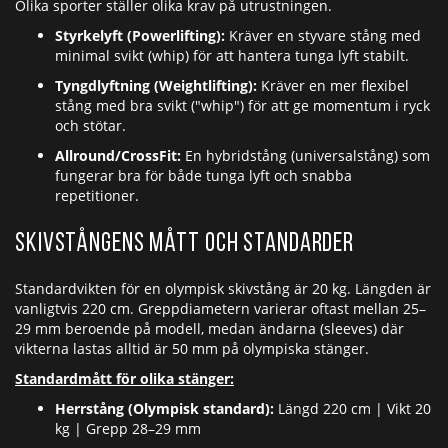
Olika sporter ställer olika krav på utrustningen.
Styrkelyft (Powerlifting):
Kräver en styvare stång med
minimal svikt (whip) för att hantera tunga lyft stabilt.
Tyngdlyftning (Weightlifting):
Kräver en mer flexibel
stång med bra svikt ("whip") för att ge momentum i ryck
och stötar.
Allround/CrossFit:
En hybridstång (universalstång) som
fungerar bra för både tunga lyft och snabba
repetitioner.
Skivstångens mått och standarder
Standardvikten för en olympisk skivstång är 20 kg. Längden är
vanligtvis 220 cm. Greppdiametern varierar oftast mellan 25–
29 mm beroende på modell, medan ändarna (sleeves) där
vikterna lastas alltid är 50 mm på olympiska stänger.
Standardmått för olika stänger:
Herrstång (Olympisk standard):
Längd 220 cm | Vikt 20
kg | Grepp 28–29 mm