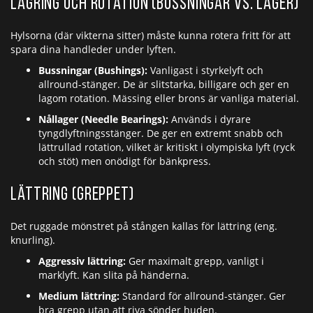
Lagring och rotation (Bussningar vs. Lager)
Hylsorna (där vikterna sitter) måste kunna rotera fritt för att
spara dina handleder under lyften.
Bussningar (Bushings):
Vanligast i styrkelyft och
allround-stänger. De är slitstarka, billigare och ger en
lagom rotation. Mässing eller brons är vanliga material.
Nållager (Needle Bearings):
Används i dyrare
tyngdlyftningsstänger. De ger en extremt snabb och
lättrullad rotation, vilket är kritiskt i olympiska lyft (ryck
och stöt) men onödigt för bänkpress.
Lättring (Greppet)
Det ruggade mönstret på stången kallas för lättring (eng.
knurling).
Aggressiv lättring:
Ger maximalt grepp, vanligt i
marklyft. Kan slita på händerna.
Medium lättring:
Standard för allround-stänger. Ger
bra grepp utan att riva sönder huden.