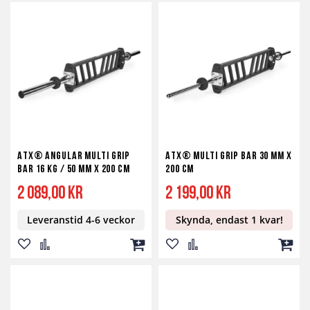
till
till
till
till
till
till
i
i
i
i
i
i
önskelista
jämför
kundvagn
önskelista
jämför
kundv
ATX® Angular Multi Grip
ATX® Multi Grip Bar 30 mm x
Bar 16 kg / 50 mm x 200 cm
200 cm
2 089,00 kr
2 199,00 kr
Leveranstid 4-6 veckor
Skynda, endast 1 kvar!
Lägg
Lägg
Lägg
Lägg
Lägg
Lägg
till
till
till
till
till
till
i
i
i
i
i
i