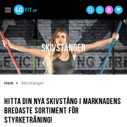
Hoppa
till
Växla
Mitt
innehållet
Sök
Min offer
Min 
Nav
konto
Skivstänger
Hem
Skivstänger
Hitta din nya skivstång i marknadens
bredaste sortiment för
styrketräning!