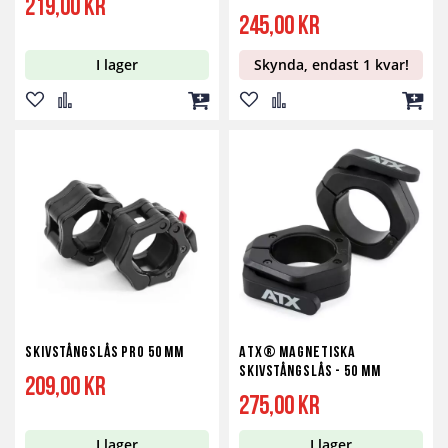
219,00 kr
245,00 kr
I lager
Skynda, endast 1 kvar!
Lägg
Lägg
Lägg
Lägg
Lägg
Lägg
till
till
till
till
till
till
i
i
i
i
i
i
önskelista
jämför
kundvagn
önskelista
jämför
kundv
Skivstångslås Pro 50 mm
ATX® Magnetiska
skivstångslås - 50 mm
209,00 kr
275,00 kr
I lager
I lager