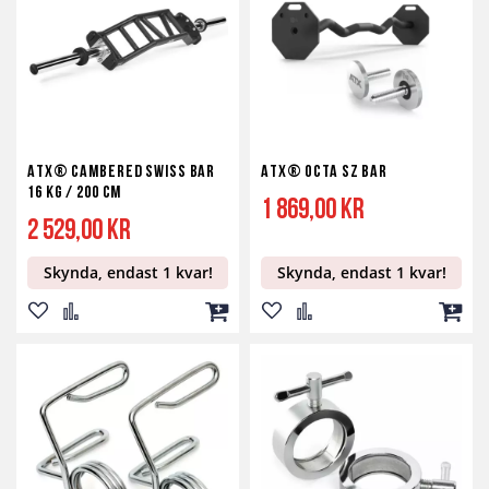
önskelista
jämför
kundvagn
önskelista
jämför
kundv
ATX® Cambered Swiss Bar
ATX® Octa SZ Bar
16 kg / 200 cm
1 869,00 kr
2 529,00 kr
Skynda, endast 1 kvar!
Skynda, endast 1 kvar!
Lägg
Lägg
Lägg
Lägg
Lägg
Lägg
till
till
till
till
till
till
i
i
i
i
i
i
önskelista
jämför
kundvagn
önskelista
jämför
kundv