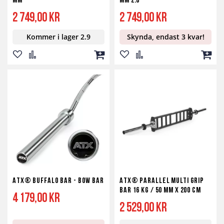
mm
mm 2.0
2 749,00 kr
2 749,00 kr
Kommer i lager 2.9
Skynda, endast 3 kvar!
Lägg
Lägg
Lägg
Lägg
Lägg
Lägg
till
till
till
till
till
till
i
i
i
i
i
i
önskelista
jämför
kundvagn
önskelista
jämför
kundv
ATX® Buffalo Bar - Bow Bar
ATX® Parallel Multi Grip
Bar 16 kg / 50 mm x 200 cm
4 179,00 kr
2 529,00 kr