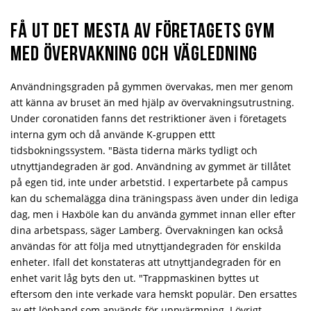
Få ut det mesta av företagets gym
med övervakning och vägledning
Användningsgraden på gymmen övervakas, men mer genom
att känna av bruset än med hjälp av övervakningsutrustning.
Under coronatiden fanns det restriktioner även i företagets
interna gym och då använde K-gruppen ettt
tidsbokningssystem. "Bästa tiderna märks tydligt och
utnyttjandegraden är god. Användning av gymmet är tillåtet
på egen tid, inte under arbetstid. I expertarbete på campus
kan du schemalägga dina träningspass även under din lediga
dag, men i Haxböle kan du använda gymmet innan eller efter
dina arbetspass, säger Lamberg. Övervakningen kan också
användas för att följa med utnyttjandegraden för enskilda
enheter. Ifall det konstateras att utnyttjandegraden för en
enhet varit låg byts den ut. "Trappmaskinen byttes ut
eftersom den inte verkade vara hemskt populär. Den ersattes
av ett löpband som används för uppvärmning. I övrigt