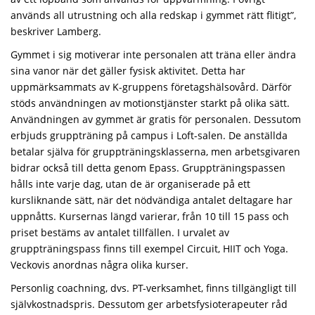
används all utrustning och alla redskap i gymmet rätt flitigt”,
beskriver Lamberg.
Gymmet i sig motiverar inte personalen att träna eller ändra
sina vanor när det gäller fysisk aktivitet. Detta har
uppmärksammats av K-gruppens företagshälsovård. Därför
stöds användningen av motionstjänster starkt på olika sätt.
Användningen av gymmet är gratis för personalen. Dessutom
erbjuds gruppträning på campus i Loft-salen. De anställda
betalar själva för gruppträningsklasserna, men arbetsgivaren
bidrar också till detta genom Epass. Gruppträningspassen
hålls inte varje dag, utan de är organiserade på ett
kursliknande sätt, när det nödvändiga antalet deltagare har
uppnåtts. Kursernas längd varierar, från 10 till 15 pass och
priset bestäms av antalet tillfällen. I urvalet av
gruppträningspass finns till exempel Circuit, HIIT och Yoga.
Veckovis anordnas några olika kurser.
Personlig coachning, dvs. PT-verksamhet, finns tillgängligt till
självkostnadspris. Dessutom ger arbetsfysioterapeuter råd