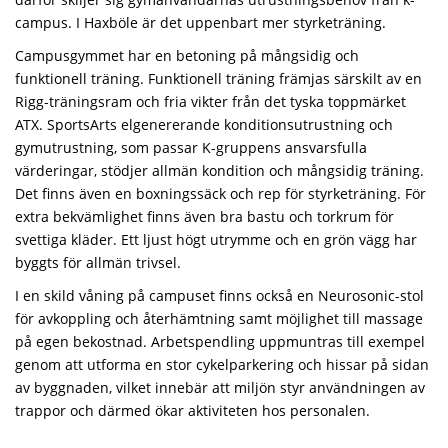
campus. I Haxböle är det uppenbart mer styrketräning.
Campusgymmet har en betoning på mångsidig och
funktionell träning. Funktionell träning främjas särskilt av en
Rigg-träningsram och fria vikter från det tyska toppmärket
ATX. SportsArts elgenererande konditionsutrustning och
gymutrustning, som passar K-gruppens ansvarsfulla
värderingar, stödjer allmän kondition och mångsidig träning.
Det finns även en boxningssäck och rep för styrketräning. För
extra bekvämlighet finns även bra bastu och torkrum för
svettiga kläder. Ett ljust högt utrymme och en grön vägg har
byggts för allmän trivsel.
I en skild våning på campuset finns också en Neurosonic-stol
för avkoppling och återhämtning samt möjlighet till massage
på egen bekostnad. Arbetspendling uppmuntras till exempel
genom att utforma en stor cykelparkering och hissar på sidan
av byggnaden, vilket innebär att miljön styr användningen av
trappor och därmed ökar aktiviteten hos personalen.