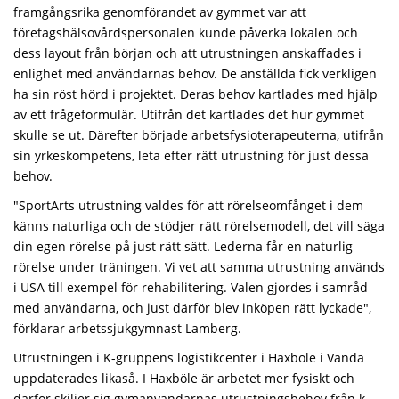
framgångsrika genomförandet av gymmet var att
företagshälsovårdspersonalen kunde påverka lokalen och
dess layout från början och att utrustningen anskaffades i
enlighet med användarnas behov. De anställda fick verkligen
ha sin röst hörd i projektet. Deras behov kartlades med hjälp
av ett frågeformulär. Utifrån det kartlades det hur gymmet
skulle se ut. Därefter började arbetsfysioterapeuterna, utifrån
sin yrkeskompetens, leta efter rätt utrustning för just dessa
behov.
"SportArts utrustning valdes för att rörelseomfånget i dem
känns naturliga och de stödjer rätt rörelsemodell, det vill säga
din egen rörelse på just rätt sätt. Lederna får en naturlig
rörelse under träningen. Vi vet att samma utrustning används
i USA till exempel för rehabilitering. Valen gjordes i samråd
med användarna, och just därför blev inköpen rätt lyckade",
förklarar arbetssjukgymnast Lamberg.
Utrustningen i K-gruppens logistikcenter i Haxböle i Vanda
uppdaterades likaså. I Haxböle är arbetet mer fysiskt och
därför skiljer sig gymanvändarnas utrustningsbehov från k-