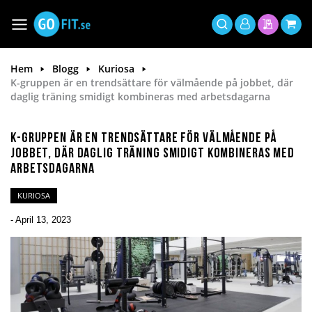
Hoppa
till
Växla
Mitt
innehållet
Sök
Min offer
Min 
Nav
konto
Hem
Blogg
Kuriosa
K-gruppen är en trendsättare för välmående på jobbet, där
daglig träning smidigt kombineras med arbetsdagarna
K-gruppen är en trendsättare för välmående på
jobbet, där daglig träning smidigt kombineras med
arbetsdagarna
KURIOSA
-
April 13, 2023