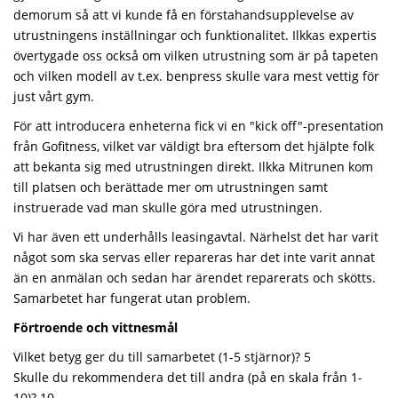
demorum så att vi kunde få en förstahandsupplevelse av
utrustningens inställningar och funktionalitet. Ilkkas expertis
övertygade oss också om vilken utrustning som är på tapeten
och vilken modell av t.ex. benpress skulle vara mest vettig för
just vårt gym.
För att introducera enheterna fick vi en "kick off"-presentation
från Gofitness, vilket var väldigt bra eftersom det hjälpte folk
att bekanta sig med utrustningen direkt. Ilkka Mitrunen kom
till platsen och berättade mer om utrustningen samt
instruerade vad man skulle göra med utrustningen.
Vi har även ett underhålls leasingavtal. Närhelst det har varit
något som ska servas eller repareras har det inte varit annat
än en anmälan och sedan har ärendet reparerats och skötts.
Samarbetet har fungerat utan problem.
Förtroende och vittnesmål
Vilket betyg ger du till samarbetet (1-5 stjärnor)? 5
Skulle du rekommendera det till andra (på en skala från 1-
10)? 10