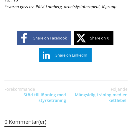
*svaren gavs av: Päivi Lamberg, arbetsfysioterapeut, K-grupp
Share on Facebook
Share on X
Share on LinkedIn
Förekommande
Följande
Stöd till löpning med
Mångsidig träning med en
styrketräning
kettlebell
0 Kommentar(er)